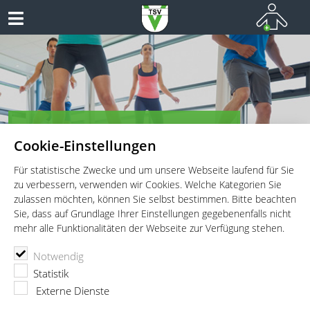
TSV Vaterstetten e.V. - Fitness
Cookie-Einstellungen
Fitness für Jung und Alt!
Für statistische Zwecke und um unsere Webseite laufend für Sie
zu verbessern, verwenden wir Cookies. Welche Kategorien Sie
zulassen möchten, können Sie selbst bestimmen. Bitte beachten
Sie, dass auf Grundlage Ihrer Einstellungen gegebenenfalls nicht
mehr alle Funktionalitäten der Webseite zur Verfügung stehen.
TSV Vaterstetten e.V.
Fitness
News
Notwendig
ZUMBA Weihnachtsstunden
Statistik
Externe Dienste
02.12.2023