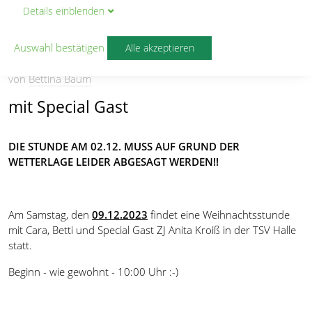
Details
ein
blenden
ZUMBA FITNESS
Auswahl bestätigen
Alle akzeptieren
ZUMBA Weihnachtsstunden
von
Bettina Baum
mit Special Gast
DIE STUNDE AM 02.12. MUSS AUF GRUND DER
WETTERLAGE LEIDER ABGESAGT WERDEN!!
Am Samstag, den
09.12.2023
findet eine
Weihnachtsstunde
mit Cara, Betti und Special Gast ZJ Anita Kroiß in der TSV Halle
statt.
Beginn - wie gewohnt - 10:00 Uhr :-)