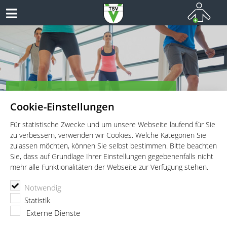
TSV Vaterstetten e.V. - Fitness
Cookie-Einstellungen
Fitness für Jung und Alt!
Für statistische Zwecke und um unsere Webseite laufend für Sie
zu verbessern, verwenden wir Cookies. Welche Kategorien Sie
zulassen möchten, können Sie selbst bestimmen. Bitte beachten
Sie, dass auf Grundlage Ihrer Einstellungen gegebenenfalls nicht
mehr alle Funktionalitäten der Webseite zur Verfügung stehen.
TSV Vaterstetten e.V.
Fitness
Abteilung
Bettina Baum
Notwendig
Statistik
Externe Dienste