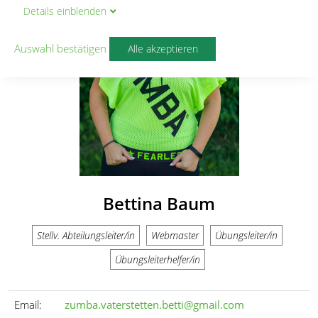
Details
ein
blenden
Auswahl bestätigen
Alle akzeptieren
Bettina Baum
Stellv. Abteilungsleiter/in
Webmaster
Übungsleiter/in
Übungsleiterhelfer/in
Email:
zumba.vaterstetten.betti@gmail.com