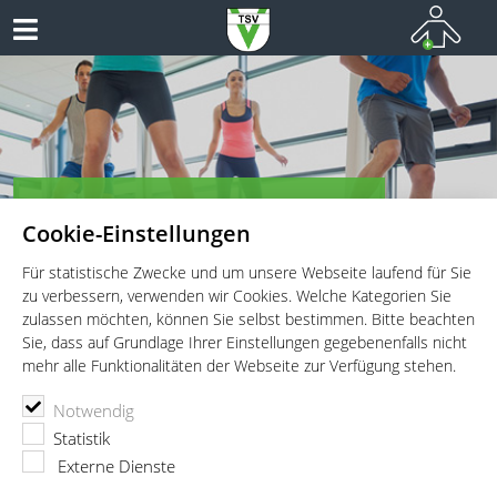
TSV Vaterstetten e.V. - Fitness
Cookie-Einstellungen
Fitness für Jung und Alt!
Für statistische Zwecke und um unsere Webseite laufend für Sie
zu verbessern, verwenden wir Cookies. Welche Kategorien Sie
zulassen möchten, können Sie selbst bestimmen. Bitte beachten
Sie, dass auf Grundlage Ihrer Einstellungen gegebenenfalls nicht
mehr alle Funktionalitäten der Webseite zur Verfügung stehen.
TSV Vaterstetten e.V.
Fitness
Fitnessprogramm
Notwendig
Donnerstag
DualFit Intervals
Statistik
DualFit Intervals
Externe Dienste