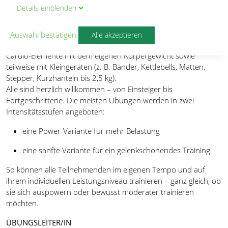
BESCHREIBUNG
Details
ein
blenden
DualFit Intervals mit Amanda ist ein abwechslungsreiches und
motivierendes Kraft- und Cardio-Intervalltraining.
Auswahl bestätigen
Alle akzeptieren
Im Mittelpunkt stehen funktionelle Kräftigungsübungen und
Cardio-Elemente mit dem eigenen Körpergewicht sowie
teilweise mit Kleingeräten (z. B. Bänder, Kettlebells, Matten,
Stepper, Kurzhanteln bis 2,5 kg).
Alle sind herzlich willkommen – von Einsteiger bis
Fortgeschrittene. Die meisten Übungen werden in zwei
Intensitätsstufen angeboten:
eine Power-Variante für mehr Belastung
eine sanfte Variante für ein gelenkschonendes Training
So können alle Teilnehmenden im eigenen Tempo und auf
ihrem individuellen Leistungsniveau trainieren – ganz gleich, ob
sie sich auspowern oder bewusst moderater trainieren
möchten.
ÜBUNGSLEITER/IN