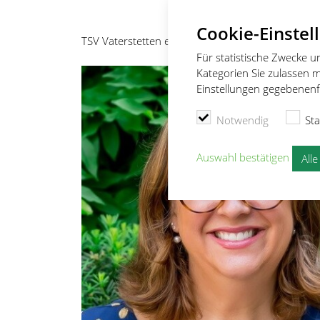
Cookie-Einstel
TSV Vaterstetten e.V.
Fitness
Abteilung
Aman
Für statistische Zwecke 
Kategorien Sie zulassen m
Einstellungen gegebenenfa
Notwendig
Sta
Auswahl bestätigen
All