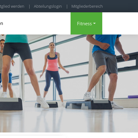
tglied werden
|
Abteilungslogin
|
Mitgliederbereich
en
Fitness