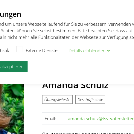
lungen
da Schulz
und um unsere Webseite laufend für Sie zu verbessern, verwenden 
öchten, können Sie selbst bestimmen. Bitte beachten Sie, dass auf
lls nicht mehr alle Funktionalitäten der Webseite zur Verfügung s
tistik
Externe Dienste
Details
ein
blenden
e akzeptieren
Amanda Schulz
Übungsleiter/in
Geschäftsstelle
Email:
amanda.schulz@tsv-vaterstette