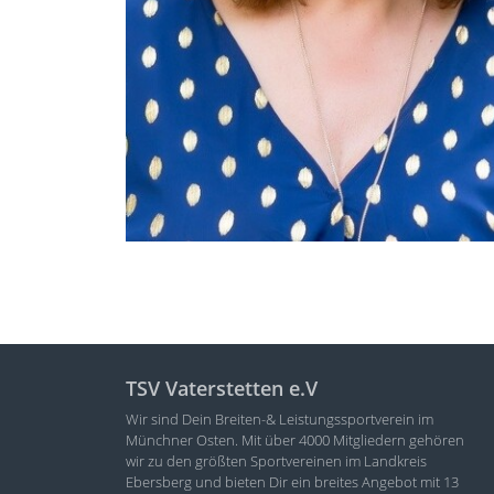
TSV Vaterstetten e.V
Wir sind Dein Breiten-& Leistungssportverein im
Münchner Osten. Mit über 4000 Mitgliedern gehören
wir zu den größten Sportvereinen im Landkreis
Ebersberg und bieten Dir ein breites Angebot mit 13