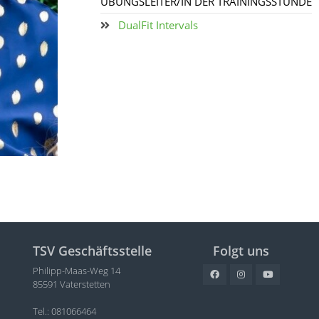
ÜBUNGSLEITER/IN DER TRAININGSSTUNDE
DualFit Intervals
TSV Geschäftsstelle
Folgt uns
Philipp-Maas-Weg 14
85591 Vaterstetten
Tel.: 081066464