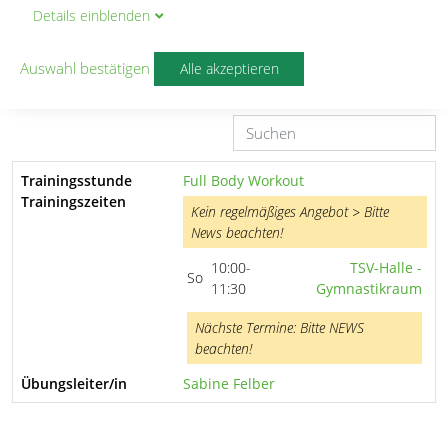
Details
ein
blenden
Sonntag
Auswahl bestätigen
Alle akzeptieren
Trainingsstunde
Full Body Workout
Trainingszeiten
Kein regelmäßiges Angebot > Bitte
News beachten!
10:00-
TSV-Halle -
So
11:30
Gymnastikraum
Nächste Termine: Bitte NEWS
beachten!
Übungsleiter/in
Sabine Felber