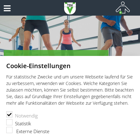
TSV Vaterstetten e.V. - Fitness
Cookie-Einstellungen
Fitness für Jung und Alt!
Für statistische Zwecke und um unsere Webseite laufend für Sie
zu verbessern, verwenden wir Cookies. Welche Kategorien Sie
zulassen möchten, können Sie selbst bestimmen. Bitte beachten
Sie, dass auf Grundlage Ihrer Einstellungen gegebenenfalls nicht
mehr alle Funktionalitäten der Webseite zur Verfügung stehen.
TSV Vaterstetten e.V.
Fitness
Fitnessprogramm
Sonntag
Notwendig
Trainingsstunden der Abteilung
Statistik
Fitness
Externe Dienste